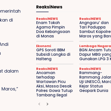
ReaksiNews
emerintah
ReaksiNEWS
ReaksiNEWS
kan di
Enam Tokoh
Angngaru’ dan
Agama Pimpin
Tari Paduppa
Doa Kebangsaan
Sambut Kapolre
di Monas
Maros yang Bar
Andi
Ekonomi
Lembaga Negara
GPS Soroti BBM
BGN Ancam Tut
u
Subsidi Langka di
Dapur MBG yan
Halteng
Gunakan LPG 3 
ReaksiNEWS
ReaksiNEWS
at dalam
Ancaman
Rammang-
terhadap
Rammang Jalan
Wartawan Picu
Uji UNESCO, Mar
Aksi, Massa Desak
Kejar Status
 Maros,”
Polres Gowa Tutup
Geopark Dunia
Tambang Ilegal