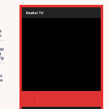
Reaksi TV
s
u
up
g
Kg
i
os