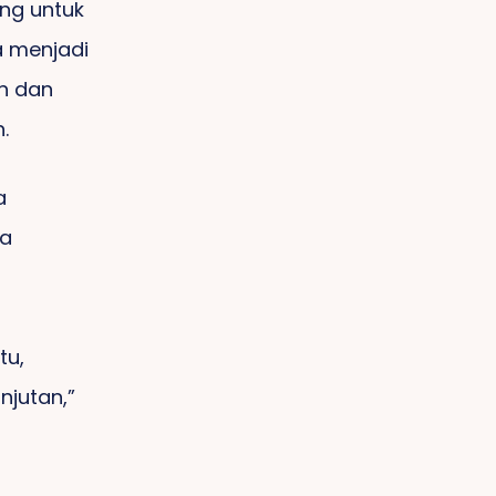
ing untuk
a menjadi
n dan
.
a
da
tu,
njutan,”