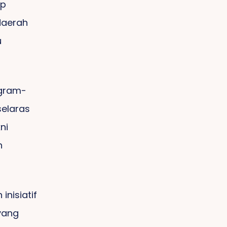
ap
daerah
u
ogram-
selaras
ni
n
inisiatif
yang