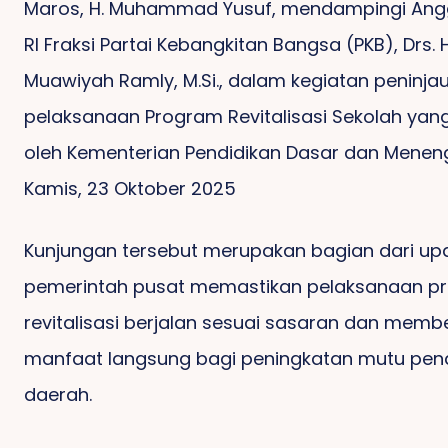
Maros, H. Muhammad Yusuf, mendampingi Ang
Ancaman Terhadap
GPS Soroti Tumpukan
RI Fraksi Partai Kebangkitan Bangsa (PKB), Drs. H
Wartawan Picu Aksi,
Sampah Di Ruas
Muawiyah Ramly, M.Si., dalam kegiatan peninja
Massa Desak Polres
Lukulamo–Trans Kobe,
Gowa Tutup Tambang
Siapa Bertanggung
H
pelaksanaan Program Revitalisasi Sekolah yan
Ilegal
Jawab?
D
oleh Kementerian Pendidikan Dasar dan Menen
Kamis, 23 Oktober 2025
Kunjungan tersebut merupakan bagian dari up
SMP-IT Fastabiqul
pemerintah pusat memastikan pelaksanaan p
Khaerat Maros
Belah Ketupat
Hadirkan Pendidikan
Secangkir Semangat 
revitalisasi berjalan sesuai sasaran dan membe
Karakter: Merawat Siri’
Islami Dan Modern,
Tengah Hiruk Piku
Dan Pacce Dalam
Siap Cetak Generasi
Jakarta: Kisah Dari
manfaat langsung bagi peningkatan mutu pend
Pendidikan Generasi
Berakhlak, Berilmu Dan
Warkop ATJEH
daerah.
Berintegritas
Berprestasi
AMIIRAH