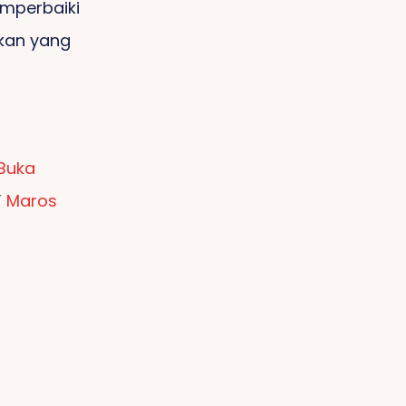
emperbaiki
ikan yang
 Buka
T Maros