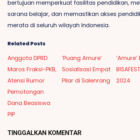
bertujuan memperkuat fasilitas pendidikan, m
sarana belajar, dan memastikan akses pendid
merata di seluruh wilayah Indonesia.
Related Posts
Anggota DPRD
‘Puang Amure’
‘Amure’
Maros Fraksi-PKB,
Sosialisasi Empat
BISAFES
Atensi Rumor
Pilar di Salenrang
2024
Pemotongan
Dana Beasiswa
PIP
TINGGALKAN KOMENTAR