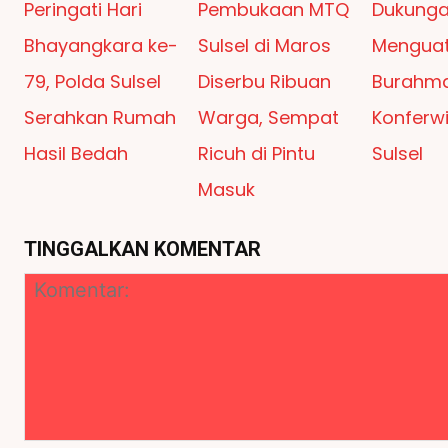
Peringati Hari
Pembukaan MTQ
Dukung
Bhayangkara ke-
Sulsel di Maros
Menguat,
79, Polda Sulsel
Diserbu Ribuan
Burahma
Serahkan Rumah
Warga, Sempat
Konferwi
Hasil Bedah
Ricuh di Pintu
Sulsel
Masuk
TINGGALKAN KOMENTAR