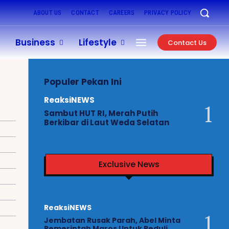
ABOUT US
CONTACT
CAREERS
PRIVACY POLICY
Business
Lifestyle
Contact Us
Populer Pekan Ini
ReaksiNEWS
Sambut HUT RI, Merah Putih
Berkibar di Laut Weda Selatan
Exclusive News
ReaksiNEWS
Jembatan Rusak Parah, Abel Minta
Pemerintah Maros Untuk Peduli