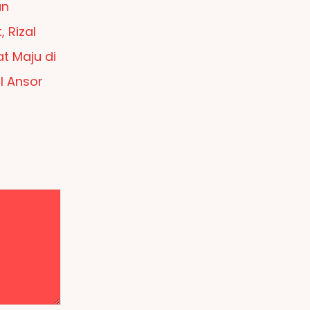
an
 Rizal
t Maju di
l Ansor