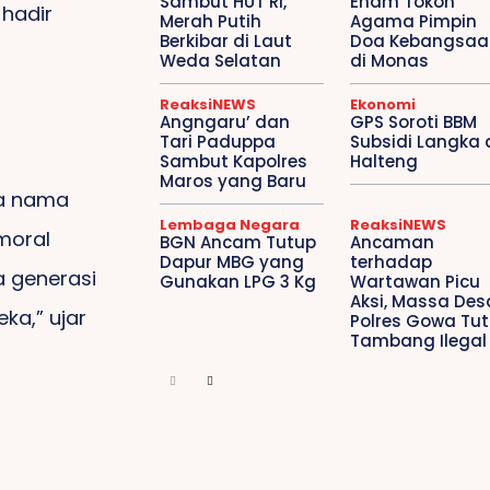
Sambut HUT RI,
Enam Tokoh
hadir
Merah Putih
Agama Pimpin
Berkibar di Laut
Doa Kebangsaa
Weda Selatan
di Monas
ReaksiNEWS
Ekonomi
Angngaru’ dan
GPS Soroti BBM
Tari Paduppa
Subsidi Langka 
Sambut Kapolres
Halteng
Maros yang Baru
a nama
Lembaga Negara
ReaksiNEWS
moral
BGN Ancam Tutup
Ancaman
Dapur MBG yang
terhadap
a generasi
Gunakan LPG 3 Kg
Wartawan Picu
Aksi, Massa Des
a,” ujar
Polres Gowa Tu
Tambang Ilegal