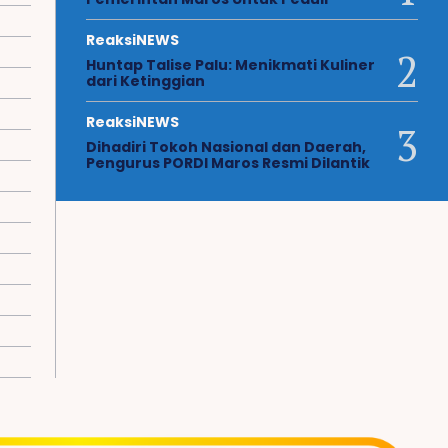
ReaksiNEWS
Huntap Talise Palu: Menikmati Kuliner
dari Ketinggian
ReaksiNEWS
Dihadiri Tokoh Nasional dan Daerah,
Pengurus PORDI Maros Resmi Dilantik