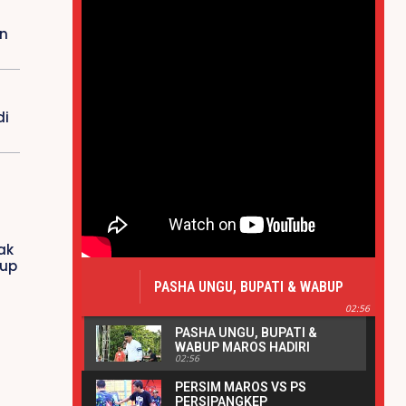
n
di
ak
tup
PASHA UNGU, BUPATI & WABUP
MAROS HADIRI PERESMIAN ALUN-
02:56
ALUN BANK SULSELBAR MAROS |
PASHA UNGU, BUPATI &
REAKSIPRESS.COM
WABUP MAROS HADIRI
02:56
PERESMIAN ALUN-ALUN
BANK SULSELBAR MAROS |
PERSIM MAROS VS PS
REAKSIPRESS.COM
PERSIPANGKEP