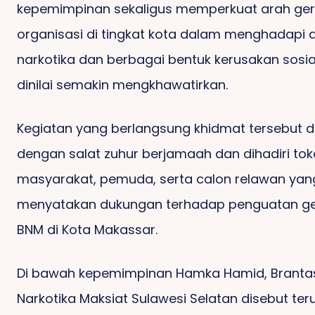
kepemimpinan sekaligus memperkuat arah ge
an Lindung Maros
Dan “Bayang-
PKH T
uga ‘Kebal Hukum’
Bayang”Debu Semen
organisasi di tingkat kota dalam menghadapi
narkotika dan berbagai bentuk kerusakan sosia
dinilai semakin mengkhawatirkan.
Kegiatan yang berlangsung khidmat tersebut d
dengan salat zuhur berjamaah dan dihadiri to
Tanamkan Cinta
Perkuat Silaturahmi,
masyarakat, pemuda, serta calon relawan yan
jarah, Disdikbud
PC PMII Dan IKA PMII
FKGSS 
menyatakan dukungan terhadap penguatan g
aros Gencarkan
Maros Gelar
Guru 
sialisasi Budaya
Halalbihalal
Keseta
BNM di Kota Makassar.
Di bawah kepemimpinan Hamka Hamid, Branta
Narkotika Maksiat Sulawesi Selatan disebut ter