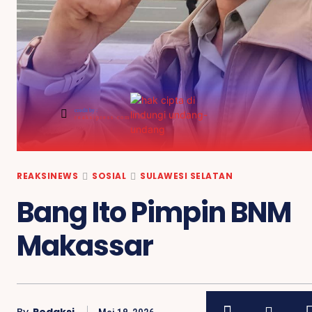
credit by :
reaksipress.com
REAKSINEWS
SOSIAL
SULAWESI SELATAN
Bang Ito Pimpin BNM
Makassar