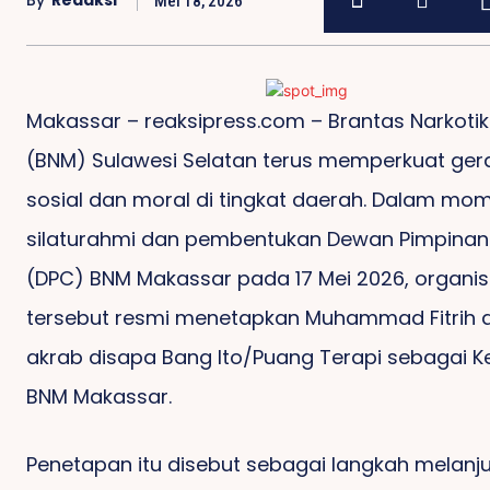
By
Redaksi
Mei 18, 2026
Makassar – reaksipress.com – Brantas Narkoti
(BNM) Sulawesi Selatan terus memperkuat ger
sosial dan moral di tingkat daerah. Dalam m
silaturahmi dan pembentukan Dewan Pimpina
(DPC) BNM Makassar pada 17 Mei 2026, organis
tersebut resmi menetapkan Muhammad Fitrih 
akrab disapa Bang Ito/Puang Terapi sebagai K
BNM Makassar.
Ironi Karst Maros:
Ancam
Penetapan itu disebut sebagai langkah melanj
ambang Ilegal Di
Rammang-Rammang
IKA-PM