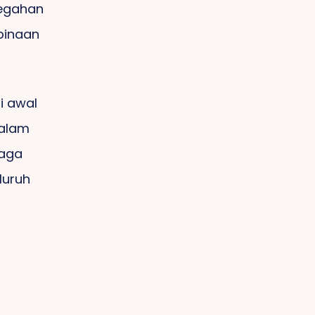
egahan
binaan
i awal
dalam
aga
luruh