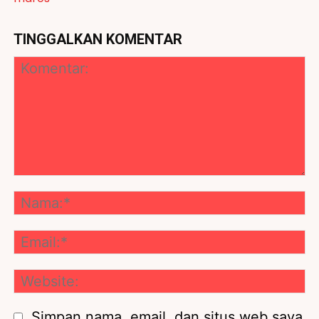
TINGGALKAN KOMENTAR
Komentar:
Na
Ema
We
Simpan nama, email, dan situs web saya