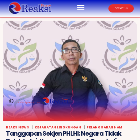
Contact Us
credit by :
reaksipress.com
REAKSINEWS
KEJAHATAN LINGKUNGAN
PELANGGARAN HAM
Tanggapan Sekjen PHLHI: Negara Tidak