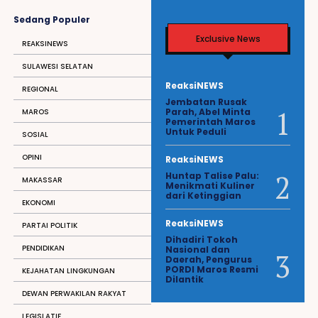
Sedang Populer
Exclusive News
REAKSINEWS
SULAWESI SELATAN
ReaksiNEWS
REGIONAL
Jembatan Rusak
Parah, Abel Minta
MAROS
Pemerintah Maros
Untuk Peduli
SOSIAL
OPINI
ReaksiNEWS
Huntap Talise Palu:
MAKASSAR
Menikmati Kuliner
dari Ketinggian
EKONOMI
ReaksiNEWS
PARTAI POLITIK
Dihadiri Tokoh
PENDIDIKAN
Nasional dan
Daerah, Pengurus
PORDI Maros Resmi
KEJAHATAN LINGKUNGAN
Dilantik
DEWAN PERWAKILAN RAKYAT
LEGISLATIF