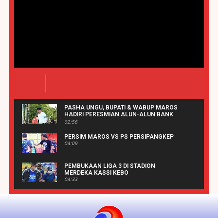
PASHA UNGU, BUPATI & WABUP MAROS
HADIRI PERESMIAN ALUN-ALUN BANK
SULSELBAR MAROS | REAKSIPRESS.COM
02:56
PERSIM MAROS VS PS PERSIPANGKEP
04:09
PEMBUKAAN LIGA 3 DI STADION
MERDEKA KASSI KEBO
04:33
MAUDU ADA' PART 3 PENERIMAAN
PENGHARGAAN| REAKSIPRESS.COM
10:58