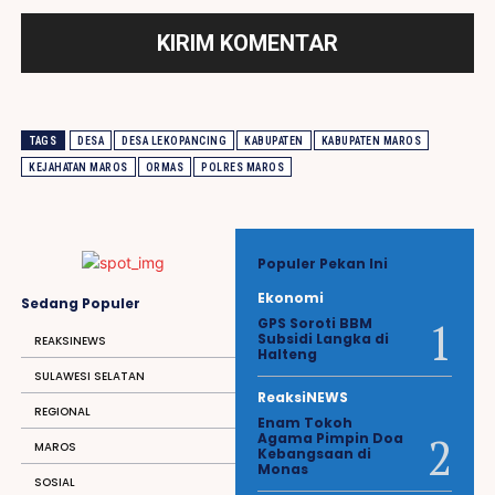
TAGS
DESA
DESA LEKOPANCING
KABUPATEN
KABUPATEN MAROS
KEJAHATAN MAROS
ORMAS
POLRES MAROS
Populer Pekan Ini
Ekonomi
Sedang Populer
GPS Soroti BBM
Subsidi Langka di
REAKSINEWS
Halteng
SULAWESI SELATAN
ReaksiNEWS
REGIONAL
Enam Tokoh
Agama Pimpin Doa
MAROS
Kebangsaan di
Monas
SOSIAL