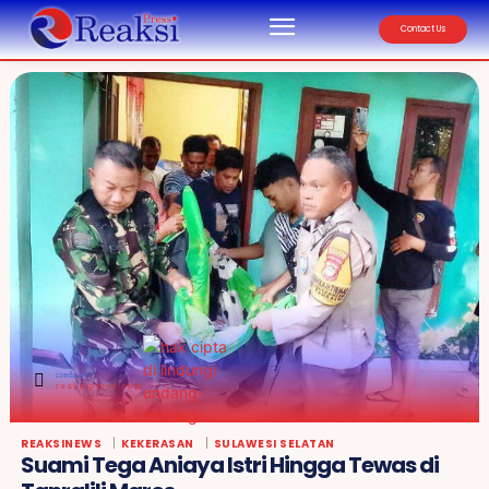
Contact Us
credit by :
reaksipress.com
REAKSINEWS
KEKERASAN
SULAWESI SELATAN
Suami Tega Aniaya Istri Hingga Tewas di