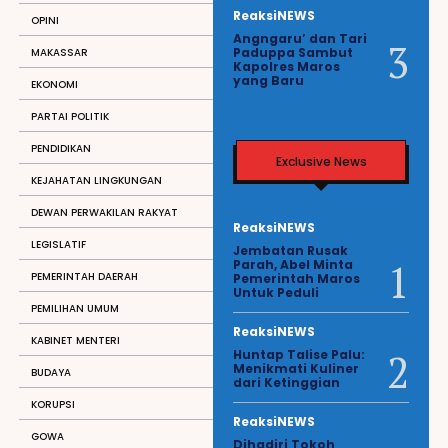
ReaksiNEWS
OPINI
Angngaru’ dan Tari
Paduppa Sambut
MAKASSAR
Kapolres Maros
yang Baru
EKONOMI
PARTAI POLITIK
PENDIDIKAN
Exclusive News
KEJAHATAN LINGKUNGAN
DEWAN PERWAKILAN RAKYAT
ReaksiNEWS
LEGISLATIF
Jembatan Rusak
Parah, Abel Minta
PEMERINTAH DAERAH
Pemerintah Maros
Untuk Peduli
PEMILIHAN UMUM
ReaksiNEWS
KABINET MENTERI
Huntap Talise Palu:
Menikmati Kuliner
BUDAYA
dari Ketinggian
KORUPSI
ReaksiNEWS
GOWA
Dihadiri Tokoh