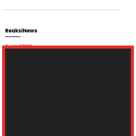
ReaksiNews
ReaksiNEWS
Enam Tokoh Agama Pimpin Doa Kebangsaan di
Monas
ReaksiNEWS
Angngaru’ dan Tari Paduppa Sambut Kapolres
Maros yang Baru
Ekonomi
GPS Soroti BBM Subsidi Langka di Halteng
Lembaga Negara
BGN Ancam Tutup Dapur MBG yang Gunakan LPG 3
Kg