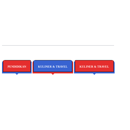
Desakan
Tersangka Kasus
Isu PHK Massal Di
Pasar Sentral
Gudang Garam: Ini
Ancaman Terhadap Wartawan Picu
Bulukumba
Klarifikasi Dan Fakta
Aksi, Massa Desak Polres Gowa
Menguat
Terbaru
Tutup Tambang Ilegal
PENDIDIKAN
KULINER & TRAVEL
KULINER & TRAVEL
Belah Ketupat
Karakter: Merawat
Siri’ Dan Pacce
Dalam Pendidikan
Generasi
Hetfield, Destinasi Wisata
Hetfield, Destinasi Wisata
Berintegritas
Baru Di Maros
Baru Di Maros