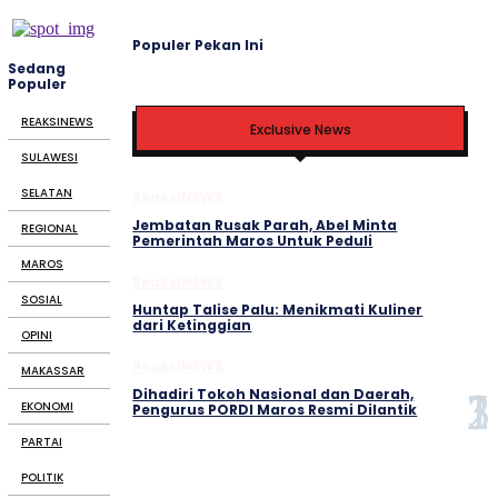
Populer Pekan Ini
Sedang
Populer
REAKSINEWS
Exclusive News
SULAWESI
SELATAN
ReaksiNEWS
Jembatan Rusak Parah, Abel Minta
REGIONAL
Pemerintah Maros Untuk Peduli
MAROS
ReaksiNEWS
SOSIAL
Huntap Talise Palu: Menikmati Kuliner
dari Ketinggian
OPINI
ReaksiNEWS
MAKASSAR
Dihadiri Tokoh Nasional dan Daerah,
EKONOMI
Pengurus PORDI Maros Resmi Dilantik
PARTAI
POLITIK