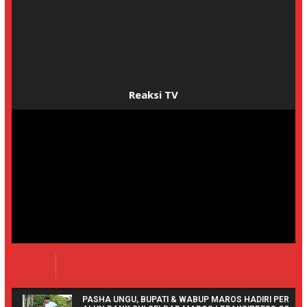
ReaksiNEWS
Ancaman terhadap Wartawan Picu Aksi, Massa
Desak Polres Gowa Tutup Tambang Ilegal
ReaksiNEWS
Rammang-Rammang Jalani Uji UNESCO, Maros
Kejar Status Geopark Dunia
Reaksi TV
PASHA UNGU, BUPATI & WABUP MAROS HADIRI PERESM