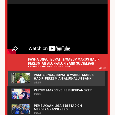
PASHA UNGU, BUPATI & WABUP MAROS HADIRI
PERESMIAN ALUN-ALUN BANK SULSELBAR
MAROS | REAKSIPRESS.COM
02:56
PASHA UNGU, BUPATI & WABUP MAROS
HADIRI PERESMIAN ALUN-ALUN BANK
SULSELBAR MAROS | REAKSIPRESS.COM
02:56
PERSIM MAROS VS PS PERSIPANGKEP
04:09
PEMBUKAAN LIGA 3 DI STADION
MERDEKA KASSI KEBO
04:33