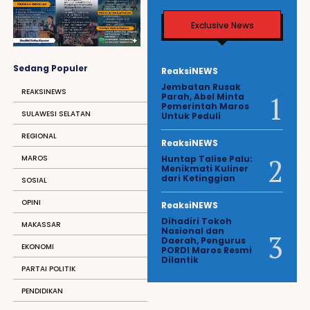
Exclusive News
Sedang Populer
ReaksiNEWS
Jembatan Rusak
REAKSINEWS
Parah, Abel Minta
Pemerintah Maros
SULAWESI SELATAN
Untuk Peduli
REGIONAL
ReaksiNEWS
Huntap Talise Palu:
MAROS
Menikmati Kuliner
dari Ketinggian
SOSIAL
OPINI
ReaksiNEWS
Dihadiri Tokoh
MAKASSAR
Nasional dan
Daerah, Pengurus
EKONOMI
PORDI Maros Resmi
Dilantik
PARTAI POLITIK
PENDIDIKAN