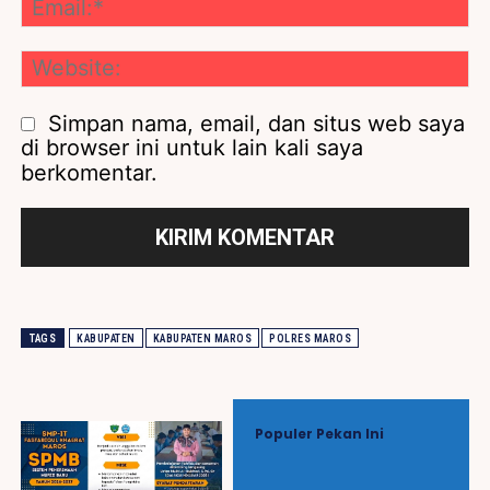
Ema
We
Simpan nama, email, dan situs web saya
di browser ini untuk lain kali saya
berkomentar.
TAGS
KABUPATEN
KABUPATEN MAROS
POLRES MAROS
Populer Pekan Ini