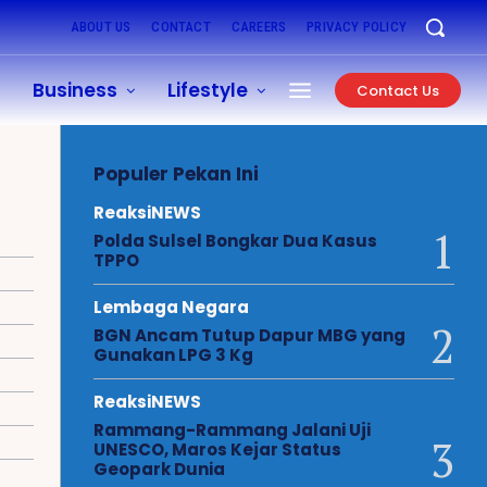
ABOUT US
CONTACT
CAREERS
PRIVACY POLICY
Business
Lifestyle
Contact Us
Populer Pekan Ini
ReaksiNEWS
Polda Sulsel Bongkar Dua Kasus
TPPO
Lembaga Negara
BGN Ancam Tutup Dapur MBG yang
Gunakan LPG 3 Kg
ReaksiNEWS
Rammang-Rammang Jalani Uji
UNESCO, Maros Kejar Status
Geopark Dunia