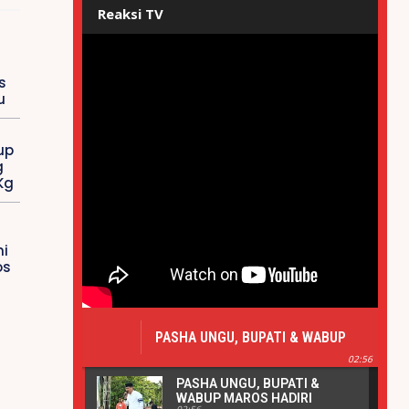
Reaksi TV
s
u
up
g
Kg
i
os
PASHA UNGU, BUPATI & WABUP
MAROS HADIRI PERESMIAN ALUN-
02:56
ALUN BANK SULSELBAR MAROS |
PASHA UNGU, BUPATI &
REAKSIPRESS.COM
WABUP MAROS HADIRI