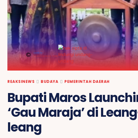
credit by :
reaksipress.com
REAKSINEWS
BUDAYA
PEMERINTAH DAERAH
Bupati Maros Launch
‘Gau Maraja’ di Leang
leang