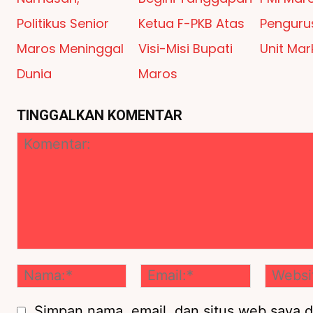
Politikus Senior
Ketua F-PKB Atas
Penguru
Maros Meninggal
Visi-Misi Bupati
Unit Mar
Dunia
Maros
TINGGALKAN KOMENTAR
Komentar:
Nama:*
Email:*
Simpan nama, email, dan situs web saya d