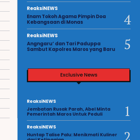
ReaksiNEWS
Enam Tokoh Agama Pimpin Doa
Kebangsaan di Monas
ReaksiNEWS
Angngaru’ dan Tari Paduppa
Sambut Kapolres Maros yang Baru
Exclusive News
ReaksiNEWS
Jembatan Rusak Parah, Abel Minta
Pemerintah Maros Untuk Peduli
ReaksiNEWS
Huntap Talise Palu: Menikmati Kuliner
dari Ketinggian