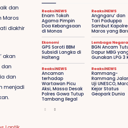
aik dan
ReaksiNEWS
ReaksiNEWS
Enam Tokoh
Angngaru’ dan
n Maros
Agama Pimpin
Tari Paduppa
Doa Kebangsaan
Sambut Kapolre
ti diakhir
di Monas
Maros yang Bar
Ekonomi
Lembaga Negara
GPS Soroti BBM
BGN Ancam Tut
Subsidi Langka di
Dapur MBG yan
’ akan
Halteng
Gunakan LPG 3 
, dan
ReaksiNEWS
ReaksiNEWS
Ancaman
Rammang-
sia dan
terhadap
Rammang Jalan
Wartawan Picu
Uji UNESCO, Mar
ah menjadi
Aksi, Massa Desak
Kejar Status
Polres Gowa Tutup
Geopark Dunia
kan.
Tambang Ilegal
s Lantik