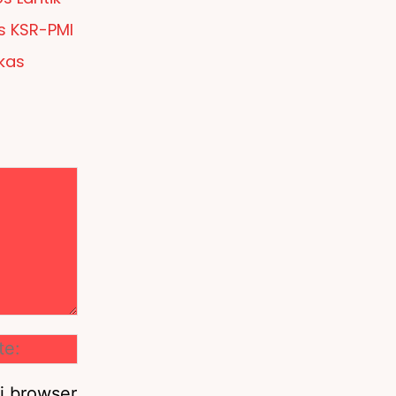
s KSR-PMI
kas
Website:
i browser