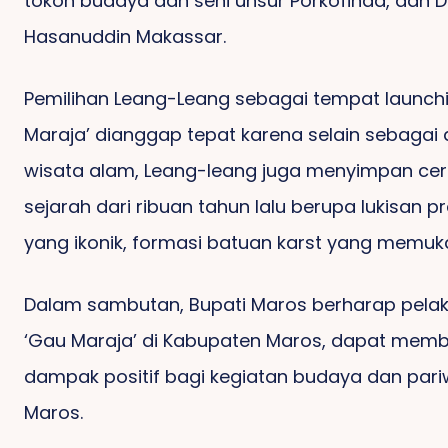
tokoh budaya dan seni unsur Porkofinda, dan 
Hasanuddin Makassar.
Desakan Tersangka
Kasus Pasar Sentral
Bulukumba Menguat
Pemilihan Leang-Leang sebagai tempat launch
Maraja’ dianggap tepat karena selain sebagai 
wisata alam, Leang-leang juga menyimpan cer
sejarah dari ribuan tahun lalu berupa lukisan p
yang ikonik, formasi batuan karst yang memuk
S
Dalam sambutan, Bupati Maros berharap pela
‘Gau Maraja’ di Kabupaten Maros, dapat memb
Hetfield, Destinasi
Wisata Baru Di Maros
dampak positif bagi kegiatan budaya dan pariw
Maros.