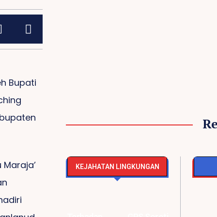
h Bupati
ching
abupaten
R
 Maraja’
KEJAHATAN LINGKUNGAN
an
adiri
Ancaman Terhadap
Marketing PT
GPS Soro