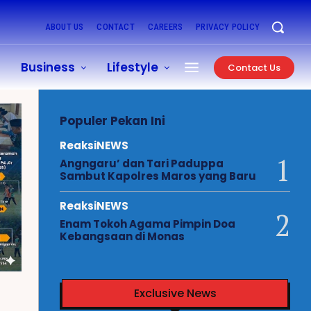
ABOUT US
CONTACT
CAREERS
PRIVACY POLICY
Business
Lifestyle
Contact Us
Populer Pekan Ini
ReaksiNEWS
Angngaru’ dan Tari Paduppa
Sambut Kapolres Maros yang Baru
ReaksiNEWS
Enam Tokoh Agama Pimpin Doa
Kebangsaan di Monas
Exclusive News