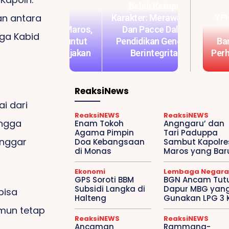
Belah Ketupat
Hadirkan Pendidikan
an antara
rakter: Merawat Siri’
Islami Dan Modern,
YPHLH Soroti Patung
Ta
Dan Pacce Dalam
Dua Hari Di KM.
Siap Cetak Generasi
Kera Gerbang
Sej
gga Kabid
endidikan Generasi
Ciremai: Catatan
Berakhlak, Berilmu Dan
Bantimurung: “Butuh
Ma
PT
Seorang Jurnalis
Berintegritas
Perhatian Pemerintah!”
Berprestasi
Sos
Pe
ReaksiNews
i dari
ReaksiNEWS
ReaksiNEWS
ingga
Enam Tokoh
Angngaru’ dan
Agama Pimpin
Tari Paduppa
anggar
Doa Kebangsaan
Sambut Kapolre
di Monas
Maros yang Bar
Ekonomi
Lembaga Negara
GPS Soroti BBM
BGN Ancam Tut
Subsidi Langka di
Dapur MBG yan
bisa
Halteng
Gunakan LPG 3 
mun tetap
ReaksiNEWS
ReaksiNEWS
Ancaman
Rammang-