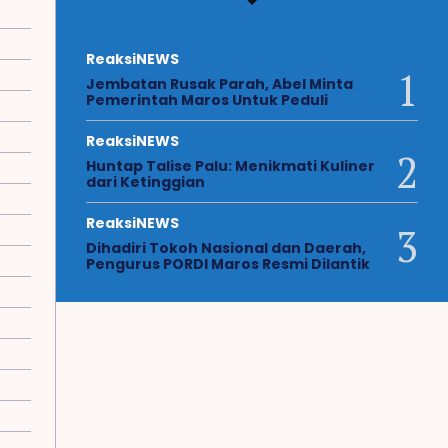
ReaksiNEWS
Jembatan Rusak Parah, Abel Minta
Pemerintah Maros Untuk Peduli
ReaksiNEWS
Huntap Talise Palu: Menikmati Kuliner
dari Ketinggian
ReaksiNEWS
Dihadiri Tokoh Nasional dan Daerah,
Pengurus PORDI Maros Resmi Dilantik