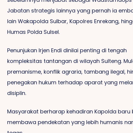
Secangkir Semangat Di
Jabatan strategis lainnya yang pernah ia emb
Tengah Hiruk Pikuk
Ka
Jakarta: Kisah Dari
lain Wakapolda Sulbar, Kapolres Enrekang, hin
Hetfield, Destinasi
Warkop ATJEH
P
Wisata Baru Di Maros
AMIIRAH
Humas Polda Sulsel.
Penunjukan Irjen Endi dinilai penting di tengah
kompleksitas tantangan di wilayah Sulteng. Mula
premanisme, konflik agraria, tambang ilegal, h
penegakan hukum terhadap aparat yang mel
disiplin.
Masyarakat berharap kehadiran Kapolda baru 
membawa pendekatan yang lebih humanis na
tegas.