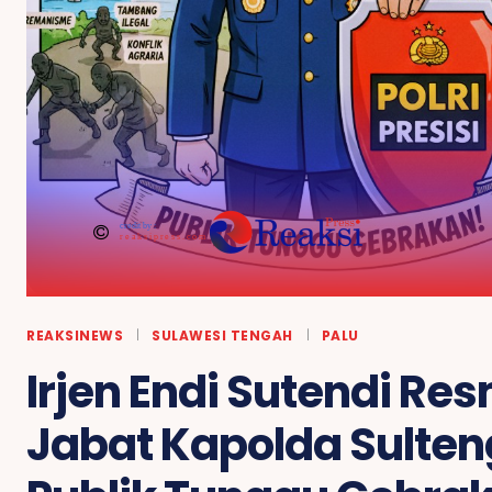
credit by :
reaksipress.com
REAKSINEWS
SULAWESI TENGAH
PALU
Irjen Endi Sutendi Res
Jabat Kapolda Sulten