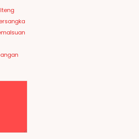
lteng
ersangka
emalsuan
bangan