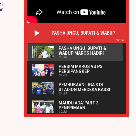
i
os
PASHA UNGU, BUPATI & WABUP
MAROS HADIRI PERESMIAN ALUN-
02:56
ALUN BANK SULSELBAR MAROS |
PASHA UNGU, BUPATI &
REAKSIPRESS.COM
WABUP MAROS HADIRI
02:56
PERESMIAN ALUN-ALUN
BANK SULSELBAR MAROS |
PERSIM MAROS VS PS
REAKSIPRESS.COM
PERSIPANGKEP
04:09
PEMBUKAAN LIGA 3 DI
STADION MERDEKA KASSI
04:33
KEBO
MAUDU ADA' PART 3
PENERIMAAN
10:58
PENGHARGAAN|
REAKSIPRESS.COM
MAUDU ADA' PART 2 |
REAKSIPRESS.COM
08:17