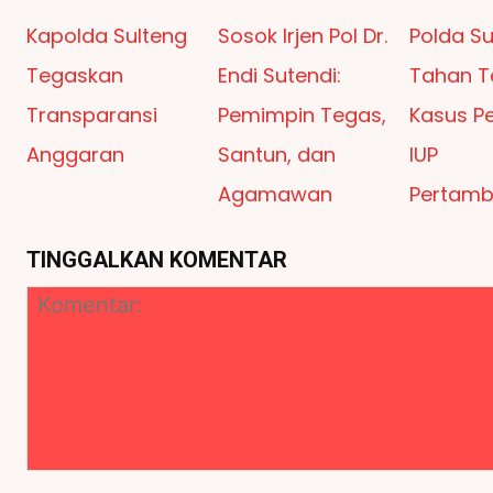
Kapolda Sulteng
Sosok Irjen Pol Dr.
Polda Su
Tegaskan
Endi Sutendi:
Tahan T
Transparansi
Pemimpin Tegas,
Kasus P
Anggaran
Santun, dan
IUP
Agamawan
Pertam
TINGGALKAN KOMENTAR
Komentar: