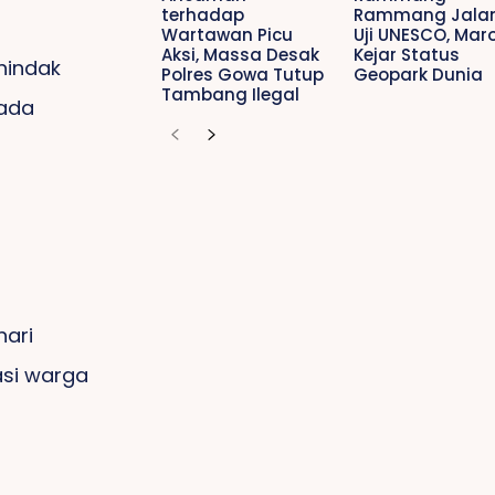
terhadap
Rammang Jalan
Wartawan Picu
Uji UNESCO, Mar
Aksi, Massa Desak
Kejar Status
nindak
Polres Gowa Tutup
Geopark Dunia
Tambang Ilegal
 ada
hari
si warga