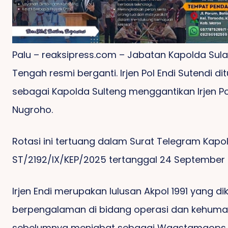
Palu – reaksipress.com – Jabatan Kapolda Sul
Tengah resmi berganti. Irjen Pol Endi Sutendi dit
sebagai Kapolda Sulteng menggantikan Irjen P
An
Pemuda Solidaritas
Wa
Nugroho.
Desakan Tersangka
Merah Putih Adukan
Ma
Kasus Pasar Sentral
‘TP’Ke MKD DPR RI
Gow
Rotasi ini tertuang dalam Surat Telegram Kapolr
Bulukumba Menguat
Atas Dugaan Korupsi
ST/2192/IX/KEP/2025 tertanggal 24 September 
Irjen Endi merupakan lulusan Akpol 1991 yang di
berpengalaman di bidang operasi dan kehumas
sebelumnya menjabat sebagai Waastamaops K