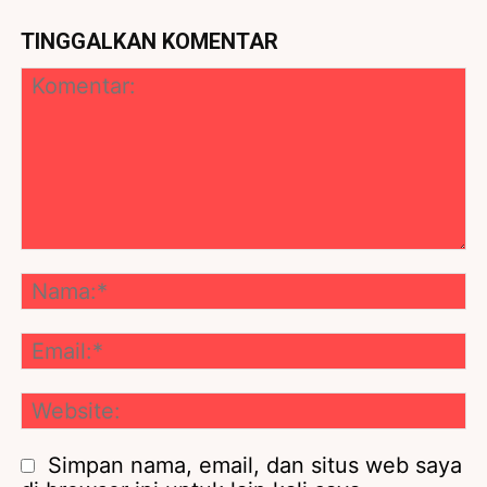
TINGGALKAN KOMENTAR
Komentar:
Na
Ema
We
Simpan nama, email, dan situs web saya