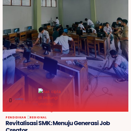
credit by :
reaksipress.com
PENDIDIKAN
REGIONAL
Revitalisasi SMK: Menuju Generasi Job
Creator