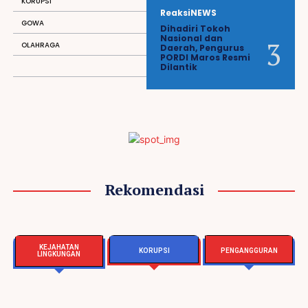
KORUPSI
ReaksiNEWS
GOWA
Dihadiri Tokoh
Nasional dan
OLAHRAGA
Daerah, Pengurus
PORDI Maros Resmi
Dilantik
Rekomendasi
KEJAHATAN
KORUPSI
PENGANGGURAN
LINGKUNGAN