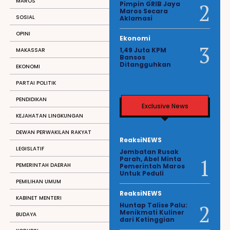
MAROS
Pimpin GRIB Jaya
Maros Secara
SOSIAL
Aklamasi
OPINI
Ekonomi
1,49 Juta KPM
MAKASSAR
Bansos
Ditangguhkan
EKONOMI
PARTAI POLITIK
PENDIDIKAN
Exclusive News
KEJAHATAN LINGKUNGAN
DEWAN PERWAKILAN RAKYAT
ReaksiNEWS
LEGISLATIF
Jembatan Rusak
Parah, Abel Minta
PEMERINTAH DAERAH
Pemerintah Maros
Untuk Peduli
PEMILIHAN UMUM
ReaksiNEWS
KABINET MENTERI
Huntap Talise Palu:
Menikmati Kuliner
BUDAYA
dari Ketinggian