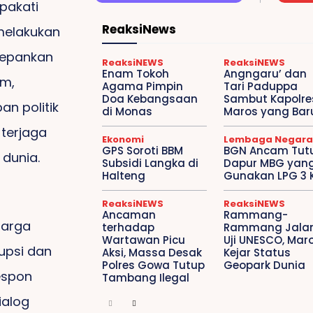
pakati
ReaksiNews
melakukan
depankan
ReaksiNEWS
ReaksiNEWS
Enam Tokoh
Angngaru’ dan
um,
Agama Pimpin
Tari Paduppa
Doa Kebangsaan
Sambut Kapolre
an politik
di Monas
Maros yang Bar
terjaga
Ekonomi
Lembaga Negara
GPS Soroti BBM
BGN Ancam Tut
 dunia.
Subsidi Langka di
Dapur MBG yan
Halteng
Gunakan LPG 3 
ReaksiNEWS
ReaksiNEWS
Ancaman
Rammang-
harga
terhadap
Rammang Jalan
Wartawan Picu
Uji UNESCO, Mar
upsi dan
Aksi, Massa Desak
Kejar Status
Polres Gowa Tutup
Geopark Dunia
espon
Tambang Ilegal
ialog