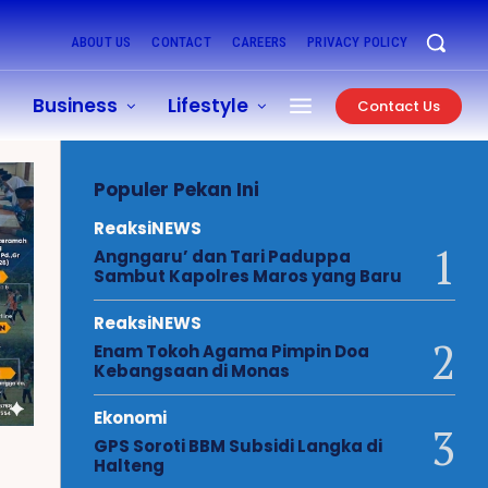
ABOUT US
CONTACT
CAREERS
PRIVACY POLICY
Business
Lifestyle
Contact Us
Populer Pekan Ini
ReaksiNEWS
Angngaru’ dan Tari Paduppa
Sambut Kapolres Maros yang Baru
ReaksiNEWS
Enam Tokoh Agama Pimpin Doa
Kebangsaan di Monas
Ekonomi
GPS Soroti BBM Subsidi Langka di
Halteng