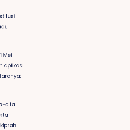
titusi
di,
1 Mei
n aplikasi
taranya:
a-cita
rta
kiprah