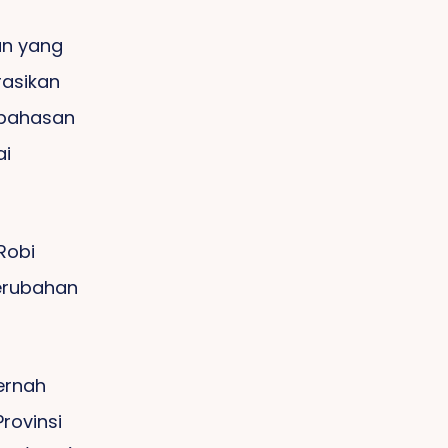
an yang
rasikan
mbahasan
ai
Robi
Perubahan
ernah
rovinsi