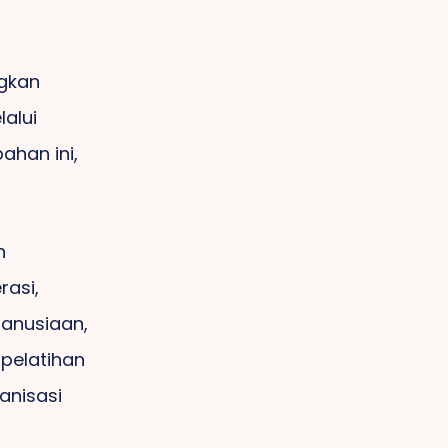
ngkan
lalui
ahan ini,
n
rasi,
anusiaan,
pelatihan
anisasi