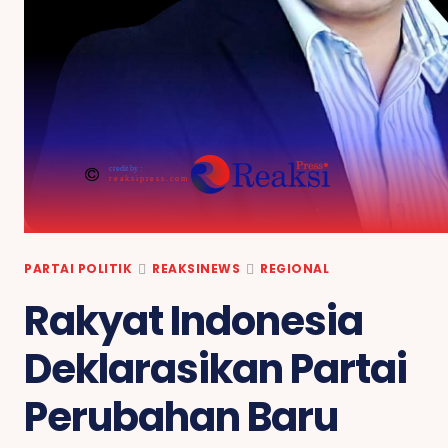
credit by :
reaksipress.com
PARTAI POLITIK
REAKSINEWS
REGIONAL
Rakyat Indonesia
Deklarasikan Partai
Perubahan Baru