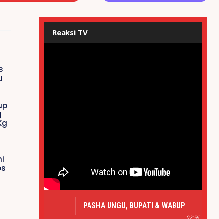
Reaksi TV
s
u
up
g
Kg
i
os
PASHA UNGU, BUPATI & WABUP
MAROS HADIRI PERESMIAN ALUN-
02:56