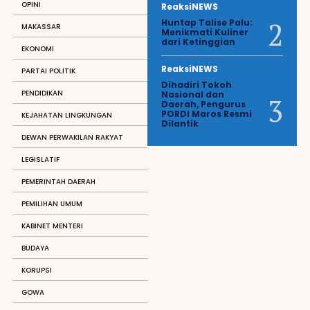
OPINI
ReaksiNEWS
Huntap Talise Palu:
MAKASSAR
Menikmati Kuliner
dari Ketinggian
EKONOMI
ReaksiNEWS
PARTAI POLITIK
Dihadiri Tokoh
PENDIDIKAN
Nasional dan
Daerah, Pengurus
PORDI Maros Resmi
KEJAHATAN LINGKUNGAN
Dilantik
DEWAN PERWAKILAN RAKYAT
LEGISLATIF
PEMERINTAH DAERAH
PEMILIHAN UMUM
KABINET MENTERI
BUDAYA
KORUPSI
GOWA