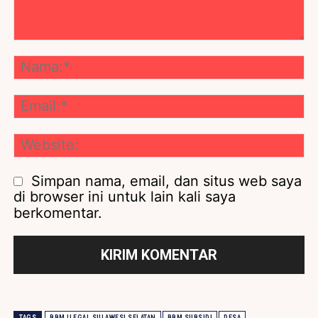
Komentar:
Na
Ema
We
Simpan nama, email, dan situs web saya
di browser ini untuk lain kali saya
berkomentar.
TAGS
BBM ILEGAL SULAWESI SELATAN
BBM SUBSIDI
DESA