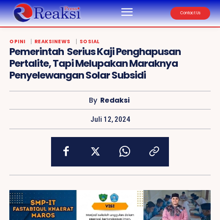
reaksipress.com
Contact Us
OPINI
REAKSINEWS
SOSIAL
Pemerintah Serius Kaji Penghapusan
Pertalite, Tapi Melupakan Maraknya
Penyelewangan Solar Subsidi
By
Redaksi
Juli 12, 2024