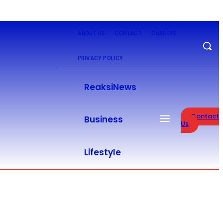
ABOUT US
CONTACT
CAREERS
PRIVACY POLICY
ReaksiNews
26
Contact
Business
Us
Lifestyle