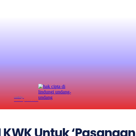
credit by :
reaksipress.com
1 KWK Untuk ‘Pasangan 