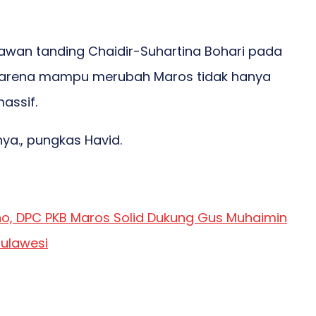
 lawan tanding Chaidir-Suhartina Bohari pada
s karena mampu merubah Maros tidak hanya
assif.
ya., pungkas Havid.
no, DPC PKB Maros Solid Dukung Gus Muhaimin
Sulawesi