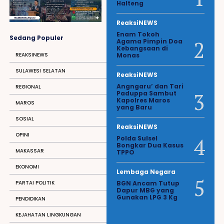
Halteng
ReaksiNEWS
Enam Tokoh
Sedang Populer
Agama Pimpin Doa
Kebangsaan di
REAKSINEWS
Monas
SULAWESI SELATAN
ReaksiNEWS
Angngaru’ dan Tari
REGIONAL
Paduppa Sambut
Kapolres Maros
MAROS
yang Baru
SOSIAL
ReaksiNEWS
OPINI
Polda Sulsel
Bongkar Dua Kasus
MAKASSAR
TPPO
EKONOMI
Lembaga Negara
PARTAI POLITIK
BGN Ancam Tutup
Dapur MBG yang
Gunakan LPG 3 Kg
PENDIDIKAN
KEJAHATAN LINGKUNGAN