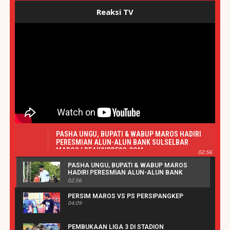
Reaksi TV
PASHA UNGU, BUPATI & WABUP MAROS HADIRI
PERESMIAN ALUN-ALUN BANK SULSELBAR
MAROS | REAKSIPRESS.COM
02:56
PASHA UNGU, BUPATI & WABUP MAROS
HADIRI PERESMIAN ALUN-ALUN BANK
SULSELBAR MAROS | REAKSIPRESS.COM
02:56
PERSIM MAROS VS PS PERSIPANGKEP
04:09
PEMBUKAAN LIGA 3 DI STADION