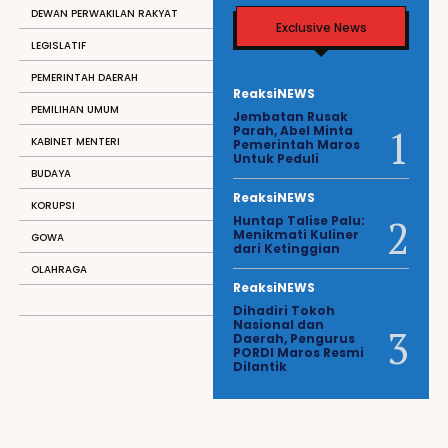
DEWAN PERWAKILAN RAKYAT
Exclusive News
LEGISLATIF
PEMERINTAH DAERAH
ReaksiNEWS
PEMILIHAN UMUM
Jembatan Rusak
Parah, Abel Minta
KABINET MENTERI
Pemerintah Maros
Untuk Peduli
BUDAYA
ReaksiNEWS
KORUPSI
Huntap Talise Palu:
Menikmati Kuliner
GOWA
dari Ketinggian
OLAHRAGA
ReaksiNEWS
Dihadiri Tokoh
Nasional dan
Daerah, Pengurus
PORDI Maros Resmi
Dilantik