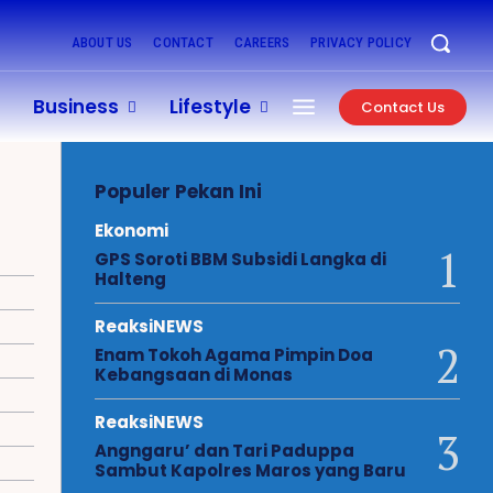
ABOUT US
CONTACT
CAREERS
PRIVACY POLICY
Business
Lifestyle
Contact Us
Populer Pekan Ini
Ekonomi
GPS Soroti BBM Subsidi Langka di
Halteng
ReaksiNEWS
Enam Tokoh Agama Pimpin Doa
Kebangsaan di Monas
ReaksiNEWS
Angngaru’ dan Tari Paduppa
Sambut Kapolres Maros yang Baru