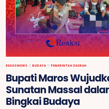
credit by :
reaksipress.com
REAKSINEWS
BUDAYA
PEMERINTAH DAERAH
Bupati Maros Wujudk
Sunatan Massal dal
Bingkai Budaya