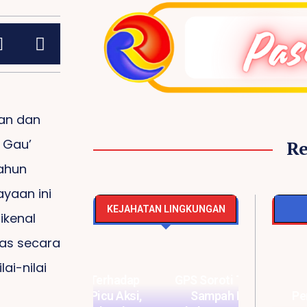
an dan
 Gau’
R
Tahun
ayaan ini
KEJAHATAN LINGKUNGAN
ikenal
as secara
i-nilai
Ancaman Terhadap
GPS Soro
Isu PHK Massal Di
Wartawan Picu Aksi,
Sampah