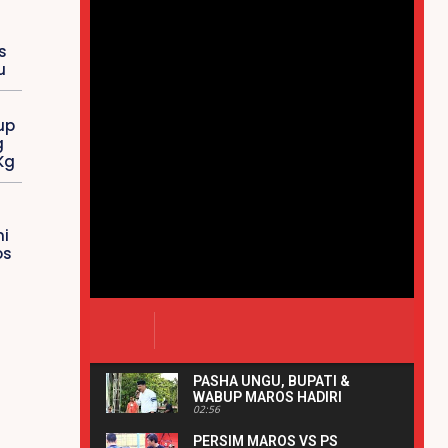
s
u
up
g
Kg
i
os
PASHA UNGU, BUPATI &
WABUP MAROS HADIRI
02:56
PERESMIAN ALUN-ALUN
BANK SULSELBAR MAROS |
PERSIM MAROS VS PS
REAKSIPRESS.COM