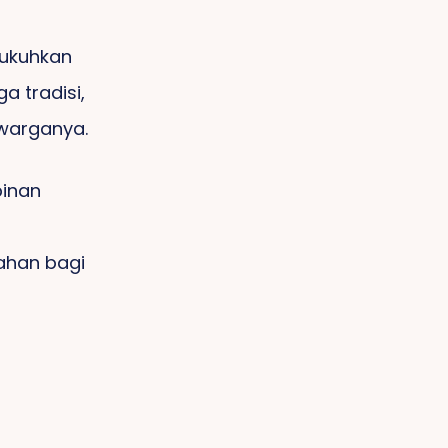
gukuhkan
 tradisi,
 warganya.
pinan
ahan bagi