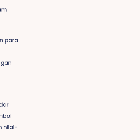
lam
an para
ngan
dar
mbol
nilai-