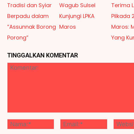
Tradisi dan Syiar
Wagub Sulsel
Terima L
Berpadu dalam
Kunjungi LPKA
Pilkada 
“Assunnak Borong
Maros
Maros: 
Porong”
Yang Ku
TINGGALKAN KOMENTAR
Komentar:
Nama:*
Email:*