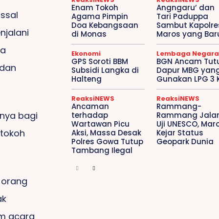
Enam Tokoh
Angngaru’ dan
ssal
Agama Pimpin
Tari Paduppa
Doa Kebangsaan
Sambut Kapolre
njalani
di Monas
Maros yang Bar
ga
Ekonomi
Lembaga Negara
GPS Soroti BBM
BGN Ancam Tut
 dan
Subsidi Langka di
Dapur MBG yan
Halteng
Gunakan LPG 3 
ReaksiNEWS
ReaksiNEWS
Ancaman
Rammang-
anya bagi
terhadap
Rammang Jalan
Wartawan Picu
Uji UNESCO, Mar
 tokoh
Aksi, Massa Desak
Kejar Status
Polres Gowa Tutup
Geopark Dunia
Tambang Ilegal
a orang
ak
am acara