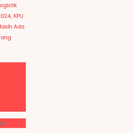
ogistik
2024, KPU
Masih Ada
rang
Website: