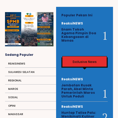
Populer Pekan Ini
ReaksiNEWS
Enam Tokoh
Agama Pimpin Doa
Kebangsaan di
Monas
Sedang Populer
Exclusive News
REAKSINEWS
SULAWESI SELATAN
ReaksiNEWS
REGIONAL
Jembatan Rusak
Parah, Abel Minta
MAROS
Pemerintah Maros
Untuk Peduli
SOSIAL
OPINI
ReaksiNEWS
Huntap Talise Palu:
MAKASSAR
Menikmati Kuliner