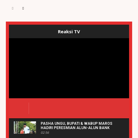
Reaksi TV
PASHA UNGU, BUPATI & WABUP MAROS
HADIRI PERESMIAN ALUN-ALUN BANK
SULSELBAR MAROS | REAKSIPRESS.COM
02:56