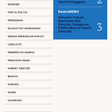
dari Ketinggian
EKONOMI
ReaksiNEWS
PARTAI POLITIK
Dihadiri Tokoh
PENDIDIKAN
Nasional dan
Daerah, Pengurus
PORDI Maros Resmi
KEJAHATAN LINGKUNGAN
Dilantik
DEWAN PERWAKILAN RAKYAT
LEGISLATIF
PEMERINTAH DAERAH
PEMILIHAN UMUM
KABINET MENTERI
BUDAYA
KORUPSI
GOWA
OLAHRAGA