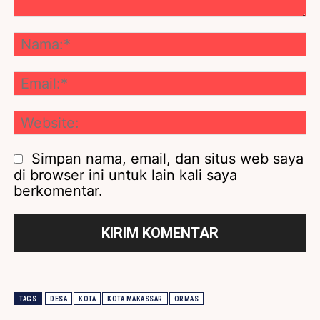
Komentar:
Na
Ema
We
Simpan nama, email, dan situs web saya
di browser ini untuk lain kali saya
berkomentar.
TAGS
DESA
KOTA
KOTA MAKASSAR
ORMAS