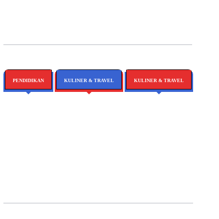
Aksi, Massa Desak Polres Gowa
Menguat
Terbaru
Tutup Tambang Ilegal
PENDIDIKAN
KULINER & TRAVEL
KULINER & TRAVEL
Belah Ketupat
Karakter: Merawat
Siri’ Dan Pacce
Dalam Pendidikan
Generasi
Hetfield, Destinasi Wisata
Hetfield, Destinasi Wisata
Berintegritas
Baru Di Maros
Baru Di Maros