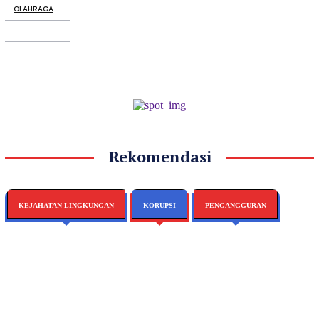
OLAHRAGA
Rekomendasi
KEJAHATAN LINGKUNGAN
KORUPSI
PENGANGGURAN
Desakan
Tersangka Kasus
Isu PHK Massal Di
Pasar Sentral
Gudang Garam: Ini
Ancaman Terhadap Wartawan Picu
Bulukumba
Klarifikasi Dan Fakta