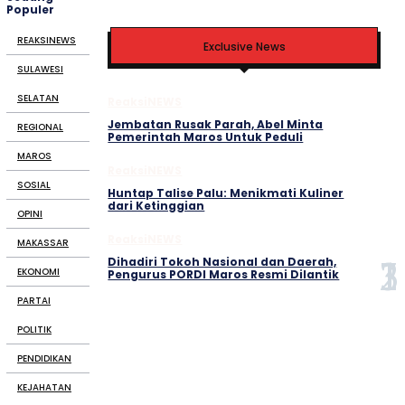
Populer
REAKSINEWS
Exclusive News
SULAWESI
SELATAN
ReaksiNEWS
Jembatan Rusak Parah, Abel Minta
REGIONAL
Pemerintah Maros Untuk Peduli
MAROS
ReaksiNEWS
SOSIAL
Huntap Talise Palu: Menikmati Kuliner
dari Ketinggian
OPINI
ReaksiNEWS
MAKASSAR
Dihadiri Tokoh Nasional dan Daerah,
EKONOMI
Pengurus PORDI Maros Resmi Dilantik
PARTAI
POLITIK
PENDIDIKAN
KEJAHATAN