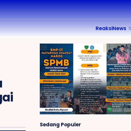
ReaksiNews
a
gai
Sedang Populer