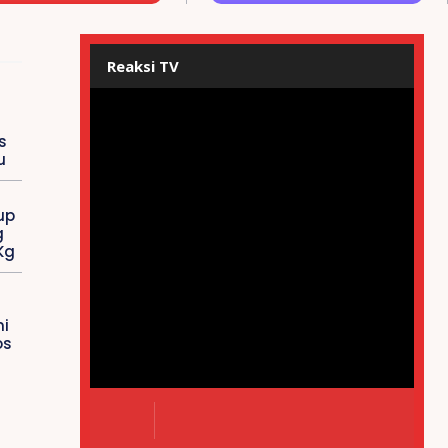
Reaksi TV
s
u
up
g
Kg
i
os