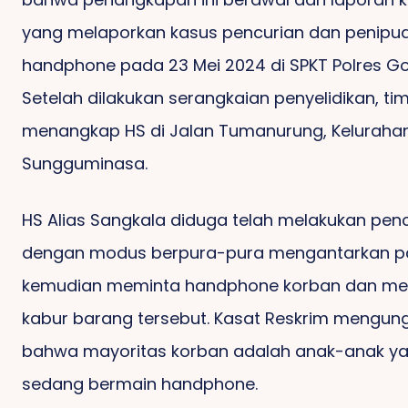
yang melaporkan kasus pencurian dan penipu
Ancaman Terhadap
GPS So
handphone pada 23 Mei 2024 di SPKT Polres G
Wartawan Picu Aksi,
Sam
Massa Desak Polres
Lukula
Setelah dilakukan serangkaian penyelidikan, tim
Gowa Tutup Tambang
Siapa
menangkap HS di Jalan Tumanurung, Keluraha
Ilegal
Sungguminasa.
HS Alias Sangkala diduga telah melakukan pen
dengan modus berpura-pura mengantarkan pa
SMP-I
Kha
kemudian meminta handphone korban dan 
Belah Ketupat
Hadirk
Karakter: Merawat Siri’
Islam
kabur barang tersebut. Kasat Reskrim mengun
Dan Pacce Dalam
Siap C
bahwa mayoritas korban adalah anak-anak y
Pendidikan Generasi
Berakhl
Berintegritas
Be
sedang bermain handphone.