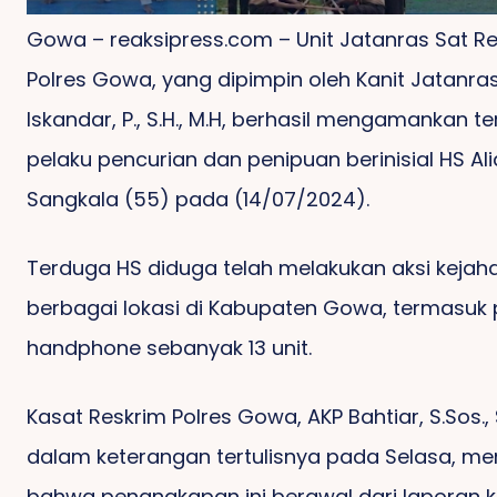
Gowa – reaksipress.com – Unit Jatanras Sat R
Polres Gowa, yang dipimpin oleh Kanit Jatanras
Iskandar, P., S.H., M.H, berhasil mengamankan t
pelaku pencurian dan penipuan berinisial HS Ali
Sangkala (55) pada (14/07/2024).
Terduga HS diduga telah melakukan aksi kejaha
berbagai lokasi di Kabupaten Gowa, termasuk 
handphone sebanyak 13 unit.
Kasat Reskrim Polres Gowa, AKP Bahtiar, S.Sos., S
dalam keterangan tertulisnya pada Selasa, me
bahwa penangkapan ini berawal dari laporan 