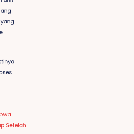
sang
k yang
e
ktinya
roses
Gowa
ap Setelah