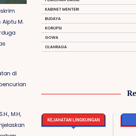
KABINET MENTERI
eskrim
BUDAYA
 Aiptu M.
KORUPSI
erduga
GOWA
as
OLAHRAGA
tan di
pencurian
R
.H., M.H,
KEJAHATAN LINGKUNGAN
njelaskan
korban