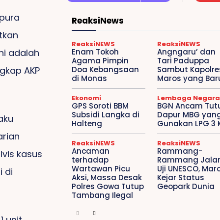
pura
ReaksiNews
tkan
ReaksiNEWS
ReaksiNEWS
ni adalah
Enam Tokoh
Angngaru’ dan
Agama Pimpin
Tari Paduppa
ngkap AKP
Doa Kebangsaan
Sambut Kapolre
di Monas
Maros yang Bar
Ekonomi
Lembaga Negara
GPS Soroti BBM
BGN Ancam Tut
Subsidi Langka di
Dapur MBG yan
laku
Halteng
Gunakan LPG 3 
rian
ReaksiNEWS
ReaksiNEWS
Ancaman
Rammang-
ivis kasus
terhadap
Rammang Jalan
Wartawan Picu
Uji UNESCO, Mar
 di
Aksi, Massa Desak
Kejar Status
Polres Gowa Tutup
Geopark Dunia
Tambang Ilegal
 unit