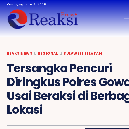
Kamis, Agustus 6, 2026
credit by :
reaksipress.com
REAKSINEWS
REGIONAL
SULAWESI SELATAN
Tersangka Pencuri
Diringkus Polres Gow
Usai Beraksi di Berba
Lokasi