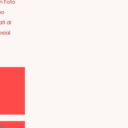
n Foto
eo
fi di
sial
Website: