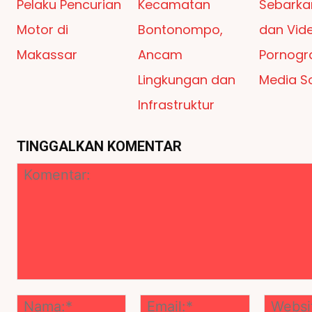
Pelaku Pencurian
Kecamatan
Sebarka
Motor di
Bontonompo,
dan Vid
Makassar
Ancam
Pornogra
Lingkungan dan
Media So
Infrastruktur
TINGGALKAN KOMENTAR
Komentar:
Nama:*
Email:*