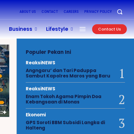
ABOUT US
CONTACT
CAREERS
PRIVACY POLICY
Business
Lifestyle
Contact Us
Populer Pekan Ini
ReaksiNEWS
Angngaru’ dan Tari Paduppa
Sambut Kapolres Maros yang Baru
ReaksiNEWS
Enam Tokoh Agama Pimpin Doa
Kebangsaan di Monas
Ekonomi
GPS Soroti BBM Subsidi Langka di
Halteng